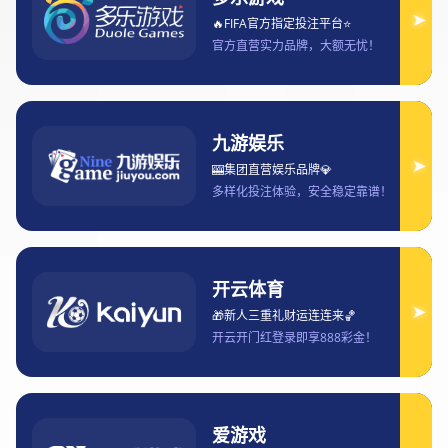
意甲联赛作为世界足坛最受欢迎的足球联赛之一，其比赛受到了广
大球迷的热切关注。随着数字化和互联网技术的发展，观看意甲比
赛的方式越来越多样化。本文将详细分析目前可以观看意甲比赛的
各大平台及其观看方式，包括传统电视平台、互联网视频平台、体
育直播应用以及国际付费订阅平台等多个方面。通过本文的解析，
球迷们可以更加清晰地了解如何在不同的平台上轻松观看心仪的比
赛，确保不错过任何一场精彩的比赛。
1、传统电视平台观看意甲比
赛
传统的电视平台长期以来是观看意甲比赛的主要方式之一。对于不
少习惯通过电视观看体育赛事的球迷而言，选择合适的体育频道观
看意甲比赛仍然是常见的选择。在中国大陆，中央电视台
（CCTV）和上海体育频道（STV）曾经是意甲比赛的重要播放平
台。尽管近年来网络平台逐渐崛起，但传统电视依然具有其不可替
代的优势。
首先，CCTV-5频道长期以来播出包括意甲在内的各大足球赛事，