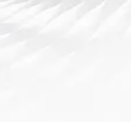
哪里可以免费观看西甲比赛直播不收费的途径和方法
揭秘
2025-08-19 20:40:03
文章摘要：随着西甲联赛的持续火爆，越来越多的球迷渴望能够免
费观看比赛直播。然而，由于版权问题和网络限制，许多球迷发现
自己需要为观看西甲比赛付费。事实上，仍然有一些途径可以实现
免费观看西甲比赛直播。本文将详细探讨这些途径与方法，从合法
的免费直播平台、社交媒体资源、第三方直播网站、以及通过使用
VPN访问...
Search the blog...