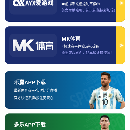
尽管近年来CCTV-5的节目安排更侧重于重要赛事或热门比赛，但
对于大部分球迷来说，它依然是观看意甲比赛的一条主流渠道。通
过CCTV-5观看意甲比赛的方式十分简单，只需要订阅有央视体育
频道的电视套餐即可。
除了央视，地方体育频道也会有意甲赛事的转播，尤其是在一些意
甲强队如尤文图斯、国际米兰和AC米兰的比赛时，地方频道会加大
对这些高关注度赛事的转播力度。电视台的优势在于信号稳定，画
质高清，是一些习惯于电视观看体验的观众的最佳选择。
2、互联网视频平台观看意甲
比赛
随着互联网的普及，越来越多的球迷选择通过互联网视频平台观看
意甲比赛。如今，国内外多个视频平台已获得了意甲的转播权，方
便观众在任何时间、任何地点观看比赛。以爱奇艺、腾讯视频、优
酷等平台为代表，观众只需购买会员或者订阅服务即可享受高清的
直播和回放服务。