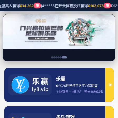
产品展示
首页
产品展示
在哪个平台可以观看意甲比赛及其详细观看方式
解析
在哪个平台可以观看意甲比赛及
其详细观看方式解析
2025-08-19 05:22:01
产品展示
317