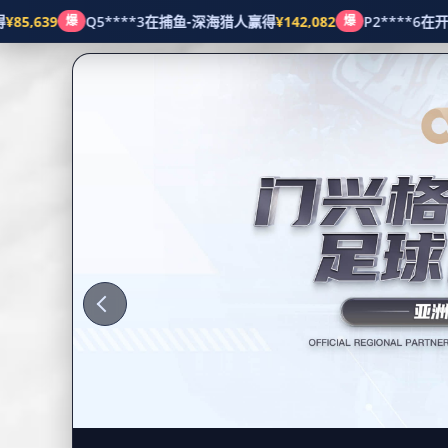
关于华娱体育
产品展示