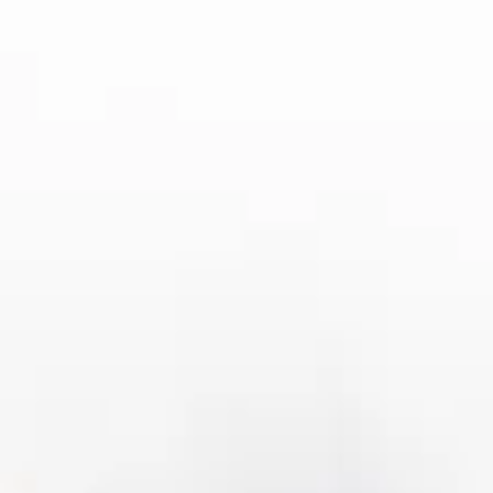
户服务与用户体验
是提升玩家忠诚度的关键。知名博彩公司通常会为玩家提供全天
，及时解答玩家的疑问。例如，Betway和William Hill
玩家提供帮助。
是评判其质量的重要标准。很多博彩公司还会设立专门的VIP客
的满意度。同时，部分平台还通过设置在线帮助中心或常见问题
些简单问题，从而提升了整体的服务效率。
许多知名平台通过不断升级其网站和移动应用，提供更加流畅的
le的官网和移动端界面都经过精心设计，用户可以快速进行投注、
洁易用，成为其赢得玩家好评的重要因素之一。
特色的分析，我们可以看到，品牌影响力、游戏种类、支付方式
博彩平台的市场地位。在这些方面表现优秀的平台能够吸引全球