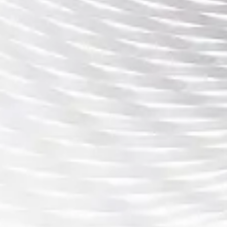
冠誉体育助力体育产业发展
文章摘要的内容冠誉体育致力于推
本文将从技术创新、市场拓展、人
发挥作用，推动体育产业的持续发展
争力，不断投入研发资源，推动体育装
互动华娱体育平台