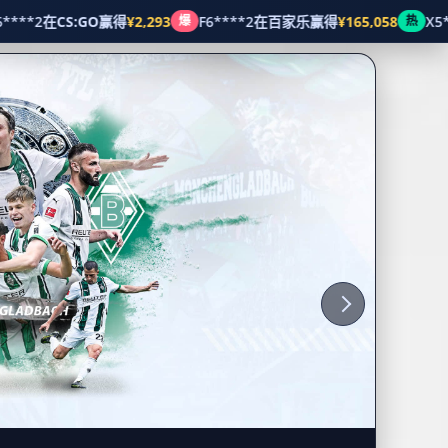
09:00
— 05:00
13594780292
AM
PM
台