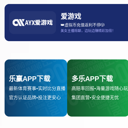
2025-03-17 18:3
产品展示
389
在当今全球化的网络时代，网络博彩行业迅猛
捷性和全球化的特点，已经成为一种主流的娱
家又最具特色呢？本文将分析全球十大知名网
支付方式以及客户服务等方面进行详细阐述。
态势，以及各大博彩公司在满足用户需求方面
1、品牌影响
在网络博彩行业中，品牌影响力无疑是吸引玩
激烈的市场竞争中占据有利位置。例如，博彩公司如Be
品牌效应，成为全球知名的博彩平台。它们的
同也往往较为深厚。
除了传统的博彩品牌，近年来一些创新型博彩平
交易平台之一，其创新的“对赌”模式吸引了
了不同玩家的需求，进一步提升了其在全球市