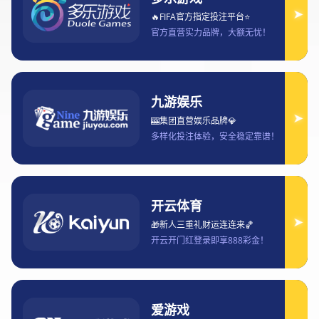
本文围绕entity["sports_team","Liverpool Football
Club","英格兰利物浦足球俱乐部"]在美加墨世界杯周期（即2026
年entity["event","2026 FIFA World Cup","2026年美加墨世
界杯"]背景语境下的球员国家队表现与俱乐部竞技延伸影响），从
阵容结构、战术体系、核心球员状态以及赛程与外部环境四个维度
展开深度分析与前景推演。文章首先从整体层面对利物浦在未来周
期中的竞争力进行宏观判断，认为其在英超与欧战高强度竞争中形
成的体系成熟度，将间接提升球员在世界杯赛场的适配能力与稳定
性。随后通过细分战术与人员结构，解析球队风格对大赛节奏的影
响，并结合潜在国家队战术潮流变化，评估利物浦系球员在世界杯
中的整体优势与风险。文章进一步从核心球员竞技状态与周期性疲
劳角度切入，讨论多线作战对球员输出稳定性的影响，并对关键球
星在大赛中的决定性作用进行推演。最后结合赛程密度、国际比赛
环境以及强队竞争格局，对利物浦系球员所代表的整体夺冠概率进
行综合评估，形成对未来世界杯周期战力走势的系统性展望。
阵容结构分析