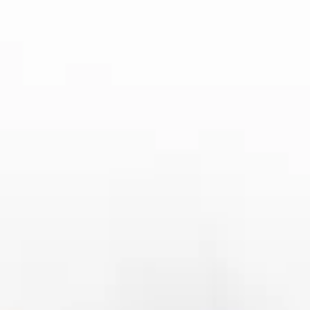
中后场核心球员则更多承担节奏控制与防守稳定任务，他们的状态
波动会直接影响球队整体下限。在世界杯这种单场决定命运的赛事
中，这类球员的重要性甚至高于进攻端明星。
赛程与对手环境
从赛程角度分析，利物浦球员在世界杯前通常经历完整的高强度俱
乐部赛季，这种节奏既提供竞技状态保障，也可能导致疲劳积累过
度。如何在俱乐部与国家队之间实现体能平衡，将成为关键变量。
在对手环境方面，世界杯的对抗强度与英超高度相似，这使得利物
浦球员具备一定适应优势。然而国家队之间战术差异更大，临场调
整能力的重要性被进一步放大，这对球员理解能力提出更高要求。
此外，美加墨世界杯的地理跨度与气候差异，也将影响比赛节奏与
体能消耗。对于习惯英格兰气候与节奏的球员而言，这种外部变量
可能成为潜在不确定因素。
总结：
综合来看，entity["sports_team","Liverpool Football
Club","英格兰利物浦足球俱乐部"]在2026年