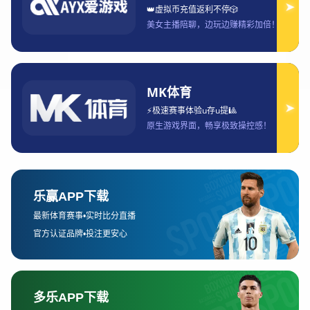
从阵容结构来看，利物浦在过去几个赛季持续推进年轻化与功能型
球员融合的策略，使得整体阵容呈现出高度的动态平衡。无论是前
场高压体系中的冲击型边锋，还是中场具备覆盖能力与组织能力的
复合型球员，都为球队提供了稳定的战术执行基础。这种结构在国
际赛事中具有天然优势，因为多数国家队需要在短时间内整合球
员，而利物浦体系球员具备较强的战术适配能力。