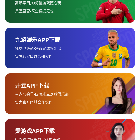
与此同时，云霄体育注重赛事场景创新，通过公园、广场、商业街
区以及城市地标等开放空间举办活动，让体育赛事真正融入市民生
活。赛事与城市空间的深度结合，不仅提升了群众参与便利性，也
让体育运动成为城市日常生活的重要组成部分。
此外，云霄体育还积极推动线上线下联动模式，通过数字平台实现
报名、互动、直播和成绩分享等功能，为参赛者提供更加便捷的赛
事体验。数字化参与方式有效扩大了赛事覆盖范围，使更多人能够
感受到全民健身带来的乐趣与价值。
完善健身体系促进全民发展
全民健身事业的发展离不开完善的体育服务体系支撑。云霄体育始