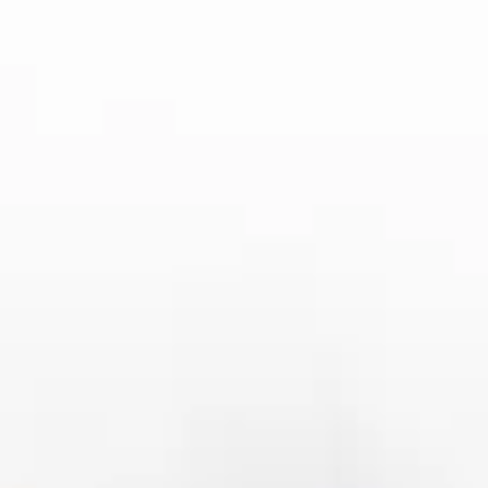
运营和运动服务，为参与者带来更加智能、高效和个性化的运动体
验。
在赛事管理过程中，云霄体育引入智能报名系统、电子计时设备以
及大数据分析平台，实现赛事组织全过程数字化管理。这不仅提高
了赛事运营效率，也增强了赛事公平性和专业化水平，为参赛者提
供更加优质的服务体验。
通过移动互联网和智能穿戴设备的广泛应用，参与者能够实时掌握
运动数据，包括运动距离、速度、心率和能量消耗等信息。科学的
数据支持帮助运动爱好者更加合理地制定训练计划，提高运动效果
和安全性。
此外，云霄体育还积极探索人工智能、虚拟现实和沉浸式互动技术
在赛事中的应用。通过创新科技手段打造智慧赛事场景，不仅提升
了观赛体验和参与体验，也推动体育产业向数字化、智能化方向持
续升级。
融合城市文化引领运动新潮
流