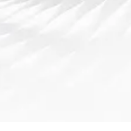
bwin体育引领数字化观赛新体验全面解析赛事互动
玩法与平台服务优势
2026-06-13 04:38:17
好的，我明白你的要求。我会根据你的指示，生成一篇完整的约
3000字文章，结构清晰，段落均匀，内容围绕 **“bwin体育引领
数字化观赛新体验全面解析赛事互动玩法与平台服务优势”** 展
开，并严格按照你提供的 HTML 样式输出。以下是文章示例： 华
娱体&#x...