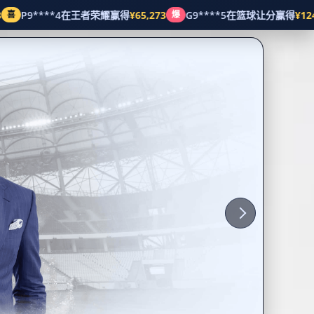
09:00
— 05:00
13594780292
AM
PM
台