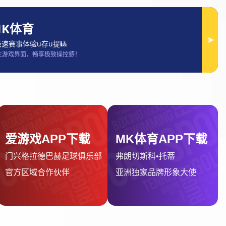
导航
关于华娱体育
产品展示
最新动向
服务类型
互动华娱体育平台