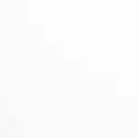
例如，AG娱乐城经常举办的“幸运抽奖”活动
豪华旅游都有可能。这样的活动不仅让玩家有
除此之外，AG娱乐城还设有多层次的奖励体系
这些都大大提高了玩家的忠诚度，使得玩家在
4、优化的用
AG娱乐城的界面设计简洁而不失优雅，操作
动。无论是在手机端还是PC端，平台都能提
平台的用户界面采用了响应式设计，能够自适
能够获得最佳的视觉效果与操作体验。尤其是
随地都能畅快游戏。
此外，AG娱乐城还非常重视玩家的反馈意见
是游戏操作，AG娱乐城都做到了流程简化，