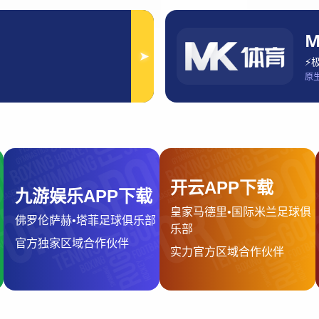
1:13
析每一场比赛策略与战术》旨在通过对多个经典DOTA2联赛比赛
略布局、战术执行与关键决策。文章将从四个主要方面展开：英
战策略与目标把控、以及应对敌方战术的反击与调整。通过详细
揭示出顶级战队在DOTA2比赛中如何通过精准的策略与战术取
TA2比赛充满热情的观众，也能帮助玩家们更好地理解比赛中的
与阵容搭配
走向的首要因素。顶级战队往往通过仔细的阵容搭配，确保每个英
如，某场国际赛事中，战队A选择了强势的前期控制型英雄和后
在早期的反击能力，同时也确保了在后期的推进压力。合理的阵
包括对敌方阵容的有效克制。例如，在对战B战队时，A战队通过
英雄。通过禁用敌方常用的强势英雄，A战队获得了一个初步的