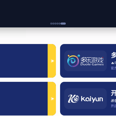
产品展示
展示
DOTA2联赛精彩对决回放分析 全面解析每一
回放分析 全面解析每一场