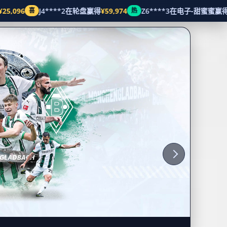
09:00
— 05:00
13594780292
AM
PM
台