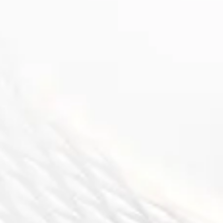
I战队并未慌乱，而是调整了自己的战术，通
战队I的反击策略主要体现在两个方面：第一
推。在关键时刻，I战队选择了以“美杜莎”和
结，最终在敌方疏忽时成功展开反攻。
另一场比赛中，战队J则通过有效的应对敌方“
刻，通过集结全员力量进行反击，及时处理了
力，在比赛的最后阶段获得了全面的优势。
总结：
通过对DOTA2联赛精彩对决的回放分析，
致的策略安排与战术执行。无论是英雄选择、
赛的胜负。而顶级战队之所以能够脱颖而出，
略。
总之，DOTA2作为一项高度竞争的电子竞
习。通过对顶级战队在比赛中的表现分析，玩