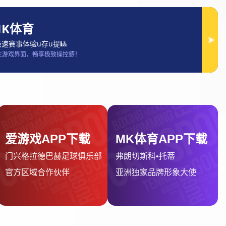
导航
关于华娱体育
产品展示
最新动向
服务类型
互动华娱体育平台