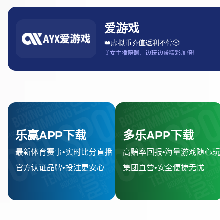
2025-09-29 14:4
产品展示
346
《DOTA2联赛精彩对决回放分析——全面解
的回放分析，深入探讨不同战队在比赛中的策
雄选择与阵容搭配、战术执行与地图控制、团
分析各场比赛的关键时刻与战术变化，我们将
得优势，最终决定胜负。本文不仅适合对DO
高阶技巧和战略。
1、英雄选择
在DOTA2的比赛中，英雄选择是决定战局
雄能够在游戏中的不同阶段发挥最大作用。例
期输出英雄的平衡阵容，这样不仅保证了他们
容搭配能够在对抗敌方时取得战略优势。
阵容搭配的核心不仅仅在于选择哪些英雄，还
精准的英雄选取，成功压制了对方的团队核心