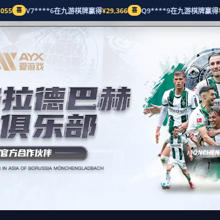
最新动向
服务类型
互动华娱体育平