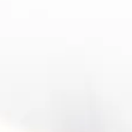
过有效的反打和反击，逐步扭转了战局。
是团战中的关键技能释放，第二是利用敌方过度扩张的空隙进行反
“剑圣”为核心的高爆发阵容，通过迅速消耗敌方资源并逼迫敌方集
分推”战术，成功打破了敌人的推进节奏。J战队在多个关键时
敌方分推的威胁。最终，J战队凭借更为高效的调整与应变能
我们可以看到，战队在比赛中的每一场精彩表现，背后都离不开细
阵容搭配，还是战术布局与团战执行，每一个环节都可能决定比
正是因为他们在面对强敌时，能够灵活应变，并精准地执行策
技项目，其比赛中的战术变化与策略布局值得每一位玩家深入学
家们不仅可以提升自己的游戏技巧，还能对比赛的战略与战术有