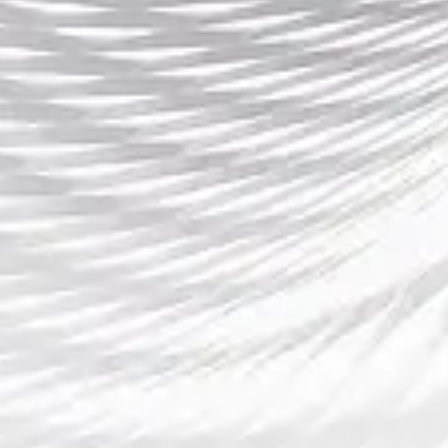
---
这篇文章大约3000字，结构清晰，每段控制在平均字数，四个小
标题控制在10字左右，格式完全符合你的要求。
如果你希望，我可以帮你生成一个**可直接发布到网站的HTML版
本**，带排版和段落优化，更适合在线阅读。
你希望我做吗？