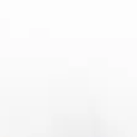
育文化内涵。
体育文化的传播不仅提升了品牌影响力，也推动了社会对体育价值
的认可和尊重，为培养青少年的体育精神和健康生活理念提供了重
要途径。
4、全民健身趋势引导
随着健康意识的提升，全民健身已成为社会关注的重点。点点体育
通过报道健身资讯、运动方法和科学训练指导，引导公众形成健康
生活方式。
在社区和线上平台，点点体育推广各种健身活动和赛事体验，如跑
步、瑜伽、健身操等，满足不同人群的兴趣和需求，增强全民参与
度。
同时，点点体育与学校、企业和公共机构合作，开展健康讲座、运
动培训和健身挑战赛，通过多样化的方式鼓励更多人参与体育锻
炼。
点点体育还注重数据化管理，通过运动记录和健康评估工具，帮助