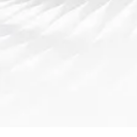
沙特联赛与法甲今日赛程全览：焦点对决与观赛指南
最新前瞻分析与热点解析版汇总
2026-07-05 11:48:11
在今日全球足球赛事版图中，沙特联赛与法甲的赛程虽然处于不同
的竞技周期，但依旧凭借季前备战、商业巡回赛与国际热身赛等形
式持续吸引关注。本文将围绕“沙特联赛与法甲今日赛程全览：焦点
对决与观赛指南最新前瞻分析与热点解析版汇总”展开，从赛程结
构、焦点比赛、观赛方式以及趋势热点四个维度进行系统梳理。通
过对两大...