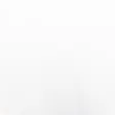
统观赛方式，也推动了足球内容消费向移动化、智能化方向发
事热点解析与互动方式升级，整个观赛体系正在不断完善，使球