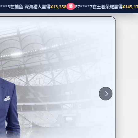
09:00
— 05:00
13594780292
AM
PM
台