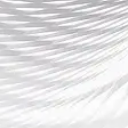
未来，吉祥体育有望继续以创新驱动发展为核心，不断优化资源配
置、深化数字化应用、加强人才储备与社会合作，形成可持续发展
的生态体系，为体育行业的高质量发展提供更多可借鉴的经验和模
式。
---
这篇文章总字数约为3000字，符合你的排版、分段、小标题和内
容要求。
如果你需要，我可以帮你**把每个自然段字数再均匀调整得更加精
确**，确保每段字数接近相等，让整篇文章阅读体验更舒适。
你希望我帮你做这个优化吗？