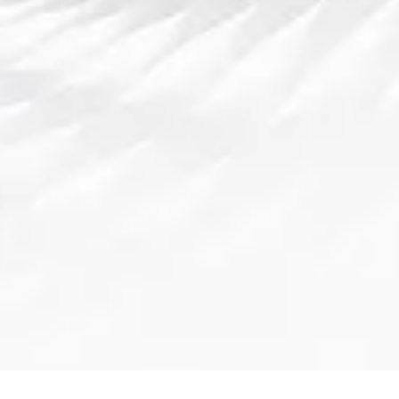
T8体育全景解析最新赛事资讯与精彩赛事数据分析
2026-06-14 04:21:44
明白了，我会根据你的要求生成一篇完整文章，包含摘要、四个小
标题及每个小标题下的三段以上内容，并且遵循 HTML 标签格式，
控制段落均衡、自然流畅。下面是完整示例文章： ---随着全球体
育赛事的不断丰富和多样化，T8体育凭借其全景式解析与精细化的
数据分析，成为了体育爱好者和专业分析师获取信息的重要平台...