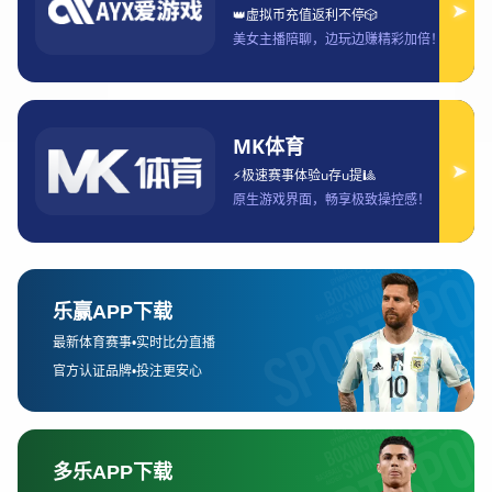
创新实践，打造独特的行业
竞争力。在战略规划上，吉
祥体育通过多元化业务布局
和精细化管理实现资源优化
与市场拓展；在技术创新方
面，借助数字化、智能化手
段提升体育服务体验与运营
效率；在人才建设上，通过
专业培训、团队激励与文化
塑造，保障创新持续性；在
社会影响层面，吉祥体育积
极参与社会公益、推动体育
普及与文化融合，形成良性
生态。本文通过对吉祥体育
全面发展策略与创新模式的
系统梳理，呈现了其助力体