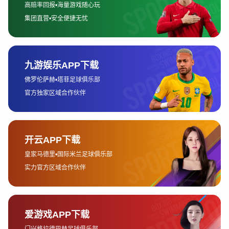
育行业升级的实践路径和成
功经验，为行业发展提供了
可参考的模式和理论支撑。
华娱体育
1、战略布局与市场拓展
吉祥体育的全面发展策略首先体现在其科学的战略布局上。公司通
过多元化业务板块的开发，实现从赛事运营、场馆管理到体育培训
和文创产品的全链条覆盖，确保在不同市场领域都能够发挥竞争优
势。
在市场拓展方面，吉祥体育注重精准营销和区域布局，通过数据分
析和市场调研识别潜力市场，并结合本地需求制定差异化发展策
略。这种灵活的市场策略不仅提升了品牌的市场占有率，也增强了
对消费者的粘性。
此外，吉祥体育在战略布局中高度重视品牌合作与资源整合，通过
与国内外知名体育机构、科技企业及媒体平台的合作，实现跨界联
动与资源共享，为行业创新和生态建设提供了坚实基础。