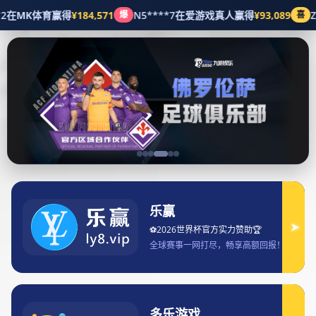
最新动向
首页
最新动向
吉祥体育全面发展策略与创新模式探索助力行业
升级
吉祥体育全面发展策略与创新模
式探索助力行业升级
2026-06-15 16:44:21
最新动向
74