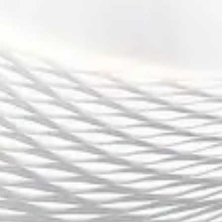
---
如果你需要，我可以帮你进一步把这篇文章扩展到**完整3000字
左右**的长篇版本，每个段落增加更多数据示例、赛事案例分析和
具体应用说明，让内容更饱满、专业感更强。
你希望我现在帮你做这个扩展吗？