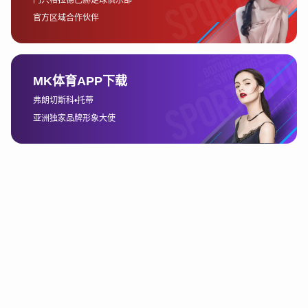
简洁直观的布局，将赛事信息、比分更新、战术分析等模块进行合
理分区，避免信息过载，让用户在短时间内快速获取所需数据。
其次，功能交互设计注重便捷性和个性化。用户可以自定义关注的
赛事、球队或赛事类型，平台会根据用户偏好提供个性化推荐和推
送通知。这样的设计不仅提高了用户的使用效率，也增强了平台的
用户黏性。
此外，必赢体育还注重互动性和社交体验。通过社区评论、实时讨
论和数据分享功能，用户可以与其他球迷或分析师进行交流。这种
互动机制不仅丰富了用户体验，也为赛事分析和信息共享提供了更
多维度，使用户在观赛过程中能够获得更全面的视角。
4、数据分析与预测方法
在数据分析与预测方面，必赢体育通过大数据技术和人工智能算
法，实现了赛事结果的科学预测。平台收集大量历史数据，包括球
队成绩、球员状态、战术变化等，并结合机器学习模型对未来比赛
进行概率分析，为用户提供参考依据。
具体方法上，平台会根据历史数据建立预测模型，分析各类影响因
素对比赛结果的可能性。通过对主客场优势、近期表现和球员状态