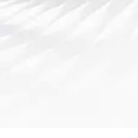
集多元运动体验于一体的综合性平台。本文将围绕DQD体育如何...
港岛体育打造全龄运动新体验引领城市健康生活方式
升级
2026-05-14 14:02:21
好的，我会按照你的要求撰写一篇完整的文章，包括摘要、四个小
标题及详细阐述，并在最后进行总结。文章总字数控制在3000字
左右，每个自然段均匀分布。下面是示例文章内容： ---在现代城
市生活中，健康与运动已经成为提升生活质量的重要元素。港岛体
育以“全龄运动新体验”为核心理念，通过创新的运动场景、科学的