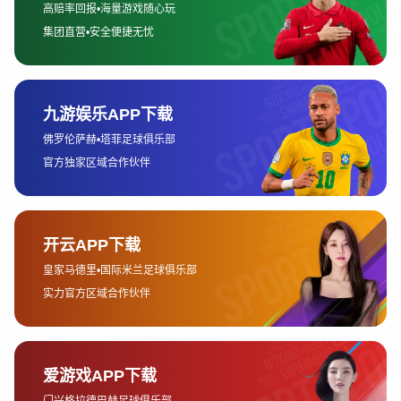
华娱体育
2、推动全民健身深度布局与
实施
全民健身作为国家体育战略的核心内容，乐竞体育始终将其视为发
展重点，并积极推动全民健身的广泛实施。乐竞体育通过开展一系
列丰富多样的活动，致力于提高全民运动水平，并通过创新模式将
全民健身理念深入到每一个角落。通过打造区域性的健身赛事和活
动，乐竞体育使得健身理念不再局限于专业运动员，而是向普通民
众推广，推动全民健身事业的蓬勃发展。
其中，乐竞体育在城乡区域的布局上也进行了深入探讨。通过组织
面向不同人群的定制化活动，乐竞体育不仅关注一线城市的大型健
身赛事，还将目光投向了二三线城市甚至乡村地区。通过这种方
式，乐竞体育实现了全民健身的普及，提升了人们的健康意识，也
拉动了地方体育产业的发展，形成了良性的循环。
此外，乐竞体育还通过线上与线下相结合的方式推广全民健身。通
过开发健身APP，乐竞体育为用户提供个性化的健身方案、实时的
健身数据分析与专业的健身指导。线上平台的便利性和个性化服