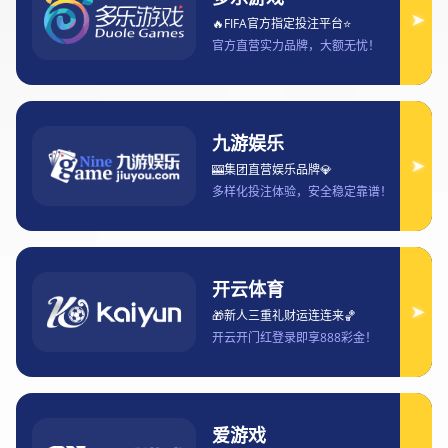
2025年欧冠赛季，随着赛程的推进，欧洲顶级俱乐部之间的争夺进
入白热化阶段。各队为了最终能够捧起那座象征荣耀的“大耳朵
杯”，都在全力以赴。各大豪门的竞技状态、球员表现以及战术布
置，决定了谁能在这场荣耀的追逐中胜出。本文将从四个方面进行
分析：各队阵容实力对比、教练战术及其影响、球员个体表现的关
键作用，以及球队之间的竞争态势。通过对这些因素的详细分析，
本文将预测2025年欧冠最终的冠军归属。通过这些多维度的分析，
我们不仅能更好地理解本赛季的欧冠争夺，也能看到球队在整个赛
事中的表现趋势。
1、各队阵容实力对比
阵容的深度和整体实力是每支球队争夺欧冠的重要基础。在2025年
欧冠赛季，几支传统豪门的阵容配置非常强大，尤其是曼城、皇家
马德里、拜仁慕尼黑和巴黎圣日耳曼，他们的阵容深度和明星球员
的引领作用将成为争夺冠军的关键。曼城作为卫冕冠军，其阵容中
拥有德布劳内、哈兰德等世界级球员，而其替补席也充满实力，能
够有效应对赛事中的伤病或停赛问题。