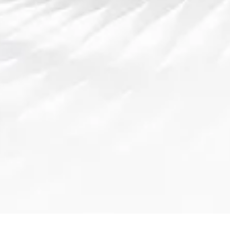
2025年欧冠各球队门票价格全面分析及购买指南
2025-09-19 16:20:13
2025年欧洲冠军联赛（欧冠）将迎来激烈的赛事和无数精彩的对
决，同时，门票价格也是球迷关注的焦点。从各大俱乐部到比赛场
馆，门票价格的差异反映了每场比赛的热度、球队的实力以及地理
位置等多重因素。本文将全面分析2025年欧冠各支球队的门票价
格，并为球迷提供购买指南。首先，我们将探讨门票价格的总体趋
势，了...
Search the blog...