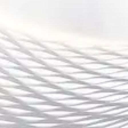
期待。无论最终谁能捧起“大耳朵杯”，各支球队的表现都会为球迷
带来无数的精彩时刻。曼城和皇家马德里是最有可能走到最后的两
支球队，但拜仁和巴黎圣日耳曼的潜力不容忽视，任何球队的失误
都可能成为其他球队的机会。
总结：
华娱热门赛事
2025年欧冠赛季将会是一场充满悬念和精彩的较量。从各队的阵容
对比、战术布置、球员表现到球队间的竞争态势，每一个环节都在
为最终的冠军争夺战增添复杂的因素。�