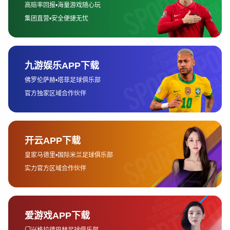
力，同时也非常注重球队的防守体系。在面对强队时，他的战术多
变且富有创造性，能有效破解对方的防线，进而占据主动。
相比之下，皇家马德里的安切洛蒂则以成熟稳重的战术风格著称。
他注重球队的平衡性，尤其是在防守端，安切洛蒂有着极高的战术
素养，可以针对不同对手制定不同的防守策略。与瓜迪奥拉不同，
安切洛蒂更强调心理战和关键时刻的临场调整。在欧冠赛场上，安
切洛蒂的临场应变能力以及球队的成熟战术总是能在关键时刻起到
决定性作用。
拜仁的纳格尔斯曼是近年来年轻教练中的佼佼者，他的战术风格强
调高压逼抢和快速转换，这对于拜仁慕尼黑的阵容来说是一个极大
的加分项。拜仁的防守反击极具威胁，而纳格尔斯曼的灵活应变能
力也使得球队能够在面对不同风格的对手时占据上风。巴黎圣日耳
曼的教练则更加注重攻击性的打法，球队的进攻大多依赖于明星球
员的个人能力和创造力，如何有效管理防守成为了他们的一个长期
问题。
3、球员个体表现的关键作用
在欧冠这种高水平的赛事中，球员的个体表现往往成为比赛的决定